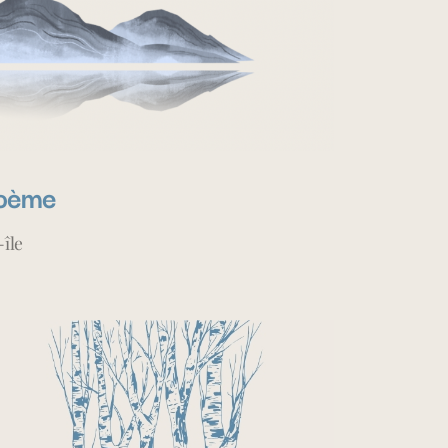
oème
-île