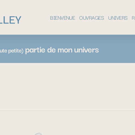
BIENVENUE
OUVRAGES
UNIVERS
R
partie de mon univers
ute petite)